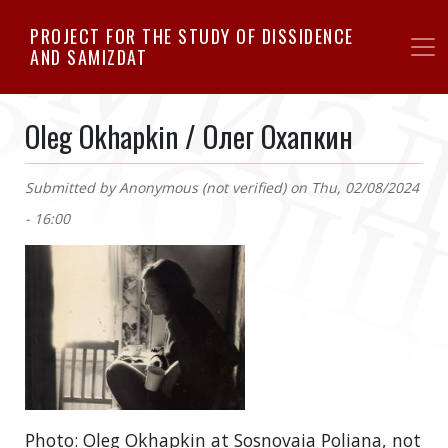
Skip
PROJECT FOR THE STUDY OF DISSIDENCE
to
AND SAMIZDAT
main
content
Oleg Okhapkin / Олег Охапкин
Submitted by
Anonymous (not verified)
on
Thu, 02/08/2024
- 16:00
Photo: Oleg Okhapkin at Sosnovaia Poliana, not