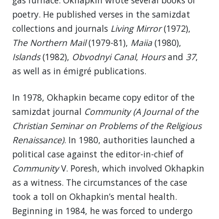
gas furnace. Okhapkin wrote several books of
poetry. He published verses in the samizdat
collections and journals
Living Mirror
(1972),
The Northern Mail
(1979-81),
Maiia
(1980),
Islands
(1982),
Obvodnyi Canal
,
Hours
and
37
,
as well as in émigré publications.
In 1978, Okhapkin became copy editor of the
samizdat journal
Community (A Journal of the
Christian Seminar on Problems of the Religious
Renaissance)
. In 1980, authorities launched a
political case against the editor-in-chief of
Community
V. Poresh, which involved Okhapkin
as a witness. The circumstances of the case
took a toll on Okhapkin’s mental health.
Beginning in 1984, he was forced to undergo